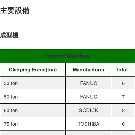
主要設備
成型機
Injection Machines
Clanping Force(ton)
Manufacturer
Total
30 ton
FANUC
6
50 ton
FANUC
7
60 ton
SODICK
2
75 ton
TOSHIBA
6