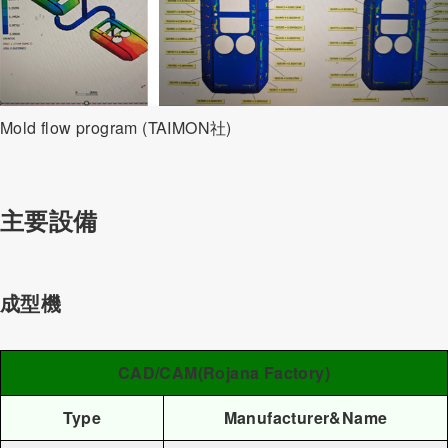
Mold flow program (TAIMON社)
主要設備
成型機
CAD/CAM(Rojana Factory)
Type
Manufacturer
&Name